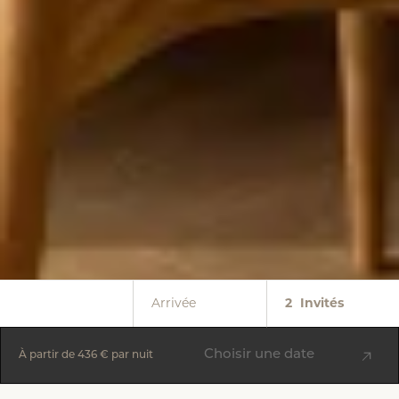
Arrivée
2
Invités
Choisir une date
À partir de
436 €
par nuit