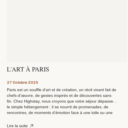
L'ART À PARIS
27 Octobre 2025
Paris est un souffle d’art et de création, un récit vivant fait de
chefs-d’œuvre, de gestes inspirés et de découvertes sans
fin. Chez Highstay, nous croyons que votre séjour dépasse
le simple hébergement : il se nourrit de promenades, de
rencontres, de moments d’émotion face à une toile ou une
sculpture. Voici les temps forts artistiques à ne pas manquer
d’ici la fin de l’année et comment les vivre pleinement depuis
Lire la suite