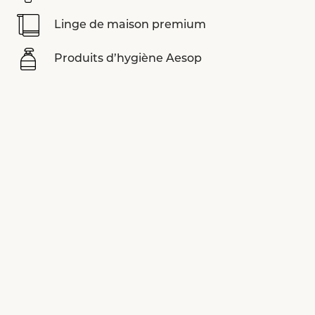
Linge de maison premium
Produits d’hygiène Aesop
Machine à café Nespresso
Système audio Sonos
Tapis de yoga LUVIYO
Livres d’art Assouline
Smart TV
Voir tout les équipements