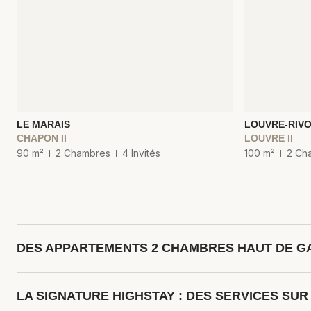
LE MARAIS
LOUVRE-RIVO
CHAPON II
LOUVRE II
90 m²
2 Chambres
4 Invités
100 m²
2 Ch
DES APPARTEMENTS 2 CHAMBRES HAUT DE GA
Chaque
appartement Highstay
de deux chambres est conçu pour off
LA SIGNATURE HIGHSTAY : DES SERVICES SU
gamme et d'un linge de maison à la blancheur immaculée, garantiss