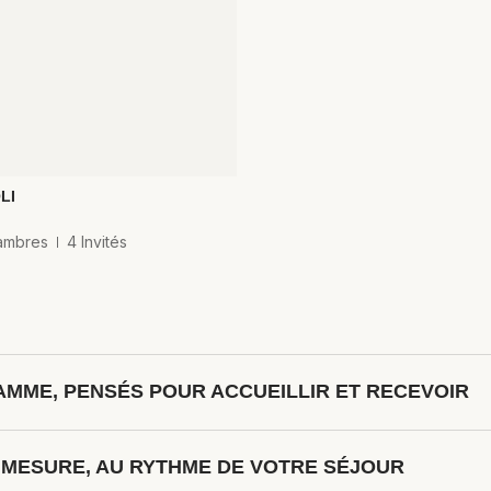
LI
ambres
4 Invités
MME, PENSÉS POUR ACCUEILLIR ET RECEVOIR
rir à ses occupants la générosité d'un intérieur parisien d'exceptio
R MESURE, AU RYTHME DE VOTRE SÉJOUR
ent à chaque hôte son espace de repos et d'intimité. La salle de bains