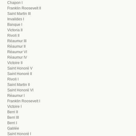
Chapon I
Franklin Roosevelt II
Saint Martin III
Invalides I
Banque I
Victoria II
Rivoli II
Réaumur III
Réaumur II
Réaumur VI
Réaumur IV
Victoire II
Saint Honoré V
Saint Honoré II
Rivoli I
Saint Martin II
Saint Honoré VI
Réaumur I
Franklin Roosevelt I
Victoire I
Berri II
Berri III
Berri I
Galilée
Saint Honoré I