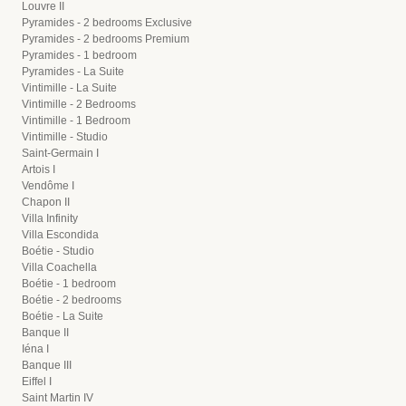
Louvre II
Pyramides - 2 bedrooms Exclusive
Pyramides - 2 bedrooms Premium
Pyramides - 1 bedroom
Pyramides - La Suite
Vintimille - La Suite
Vintimille - 2 Bedrooms
Vintimille - 1 Bedroom
Vintimille - Studio
Saint-Germain I
Artois I
Vendôme I
Chapon II
Villa Infinity
Villa Escondida
Boétie - Studio
Villa Coachella
Boétie - 1 bedroom
Boétie - 2 bedrooms
Boétie - La Suite
Banque II
Iéna I
Banque III
Eiffel I
Saint Martin IV