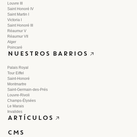
Louvre III
Saint Honoré IV
Saint Martin I
Victoria I
Saint Honoré III
Réaumur V
Réaumur VII
Alger
Poincaré
NUESTROS BARRIOS
Palais Royal
Tour Eiffel
Saint-Honoré
Montmartre
Saint-Germain-des-Prés
Louvre-Rivoli
Champs-Élysées
Le Marais
Invalides
ARTÍCULOS
CMS