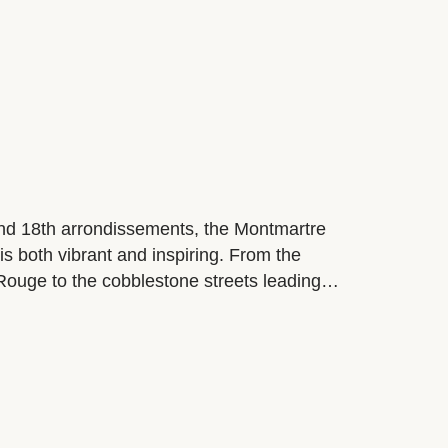
de huéspedes de HIGHSTAY. El lugar
r la torre mientras se ilumina y brilla en
mente la esencia de la Ciudad de la Luz.
nd 18th arrondissements, the Montmartre
t is both vibrant and inspiring. From the
 Rouge to the cobblestone streets leading
 atmosphere blends urban elegance with a
 façades reveal another side of the
ios, theaters, and discreet addresses that
 of Paris, past and present.