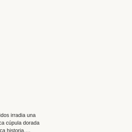
tesoros escondidos.
lidos irradia una
ica cúpula dorada
ca historia,