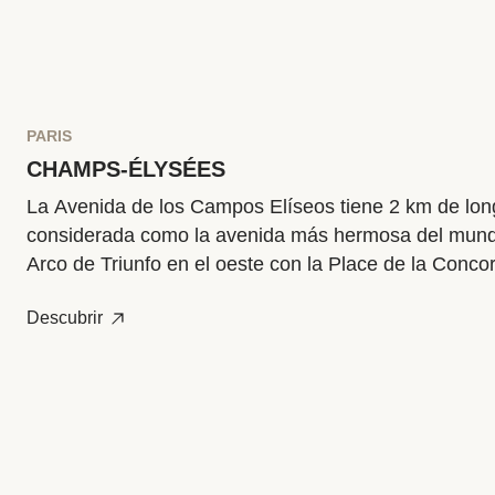
PARIS
CHAMPS-ÉLYSÉES
La Avenida de los Campos Elíseos tiene 2 km de long
considerada como la avenida más hermosa del mund
Arco de Triunfo en el oeste con la Place de la Concor
Delimitado por la Avenue Montaigne, la Avenue Geor
Descubrir
Avenue des Champs-Élysées, el Triángulo de Oro es 
prestigioso, codiciado por las marcas de lujo más e
Visita Guerlain, una de las casas de perfumes más a
ubicada en un majestuoso edificio Belle Époque, y lu
avenida hasta llegar al Grand Palais. Este monumen
es uno de los íconos más reconocibles de París, con
hierro Art Nouveau, su cúpula de cristal y la bandera