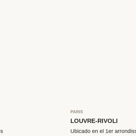
Between the terraces of Sq
Martyrs, and the breathtaki
rare balance between creativ
PARIS
LOUVRE-RIVOLI
és
Ubicado en el 1er arrondiss