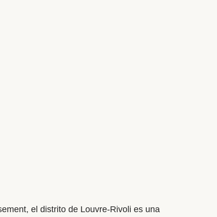
uare d’Anvers, the cafés of Rue des
ng views over the city, Montmartre offers a
ity and the Parisian lifestyle.
ement, el distrito de Louvre-Rivoli es una