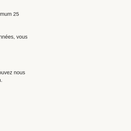
ximum 25
onnées, vous
pouvez nous
.