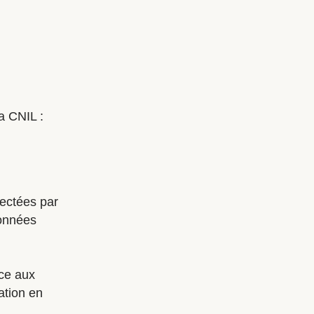
a CNIL :
lectées par
données
ce aux
ation en