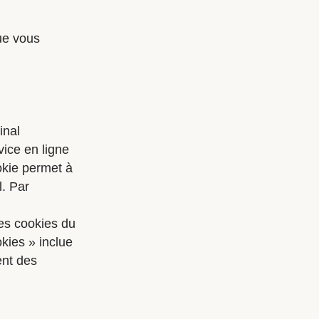
que vous
inal
vice en ligne
okie permet à
l. Par
es cookies du
kies » inclue
ent des