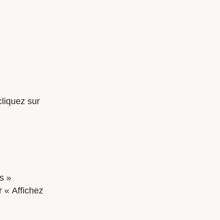
cliquez sur
s »
r « Affichez