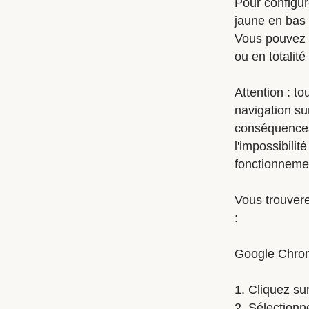
Pour configur
jaune en bas 
Vous pouvez é
ou en totalit
Attention : t
navigation su
conséquences
l'impossibilit
fonctionneme
Vous trouvere
:
Google Chro
1. Cliquez su
2. Sélectionn