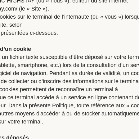
C HIGHSTAY (ou « nous »), éditeur du site Internet
ay.com/ (le « Site »),
okies sur le terminal de l’internaute (ou « vous ») lors
te, selon
 présentées ci-dessous.
n d’un cookie
 un fichier texte susceptible d’être déposé sur votre term
ablette, smartphone, etc.) lors de la consultation d’un ser
giciel de navigation. Pendant sa durée de validité, un co
de collecter ou d’inscrire des informations sur le termina
cookies permettent de reconnaître un terminal à
ue ce terminal accède à un service en ligne contenant d
. Dans la présente Politique, toute référence aux « coo
autres moyens d'accéder à ou de stocker automatiquem
sur votre terminal.
ies déposés