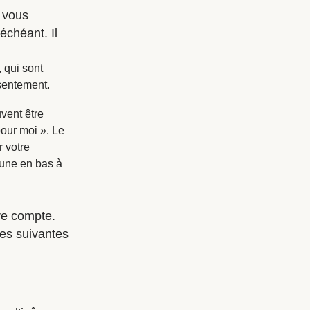
 vous
échéant. Il
 qui sont
sentement.
uvent être
pour moi ». Le
r votre
aune en bas à
re compte.
es suivantes