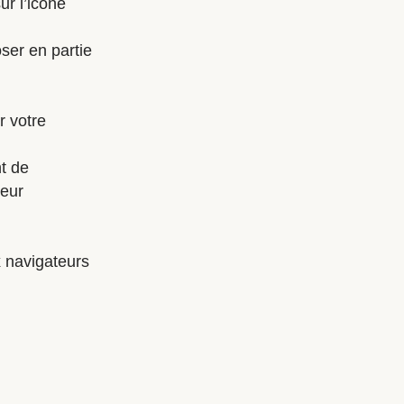
ur l’icône
ser en partie
r votre
t de
leur
x navigateurs