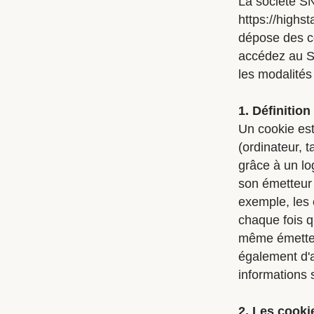
La société SN
https://highst
dépose des co
accédez au Si
les modalités
1. Définitio
Un cookie est
(ordinateur, t
grâce à un lo
son émetteur 
exemple, les 
chaque fois q
même émetteur
également d'
informations 
2. Les cook