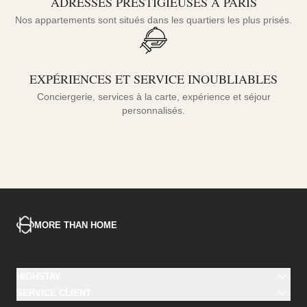
ADRESSES PRESTIGIEUSES À PARIS
Nos appartements sont situés dans les quartiers les plus prisés.
EXPÉRIENCES ET SERVICE INOUBLIABLES
Conciergerie, services à la carte, expérience et séjour
personnalisés.
MORE THAN HOME
HIGHSTAY
Appartements
SERVICE CLIENT